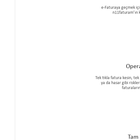
e-Faturaya geçmek içi
n11faturam’ın 
Opera
Tek tıkla fatura kesin, t
ya da hasar gibi riskl
faturaların
Tam 