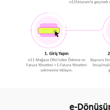
n11faturam’a geçmek d
1. Giriş Yapın
2
n11 Mağaza Ofisi’nden Ödeme ve
Başvuru fo
Fatura Yönetimi > E-Fatura Yönetimi
İmza/mali
sekmesine tıklayın.
e-Dönüşü