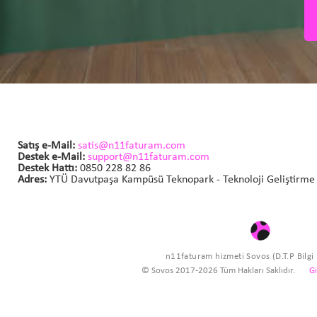
Satış e-Mail:
satis@n11faturam.com
Destek e-Mail:
support@n11faturam.com
Destek Hattı:
0850 228 82 86
Adres:
YTÜ Davutpaşa Kampüsü Teknopark - Teknoloji Geliştirme 
n11faturam hizmeti Sovos (D.T.P Bilgi İş
© Sovos 2017-
2026
Tüm Hakları Saklıdır.
Gi