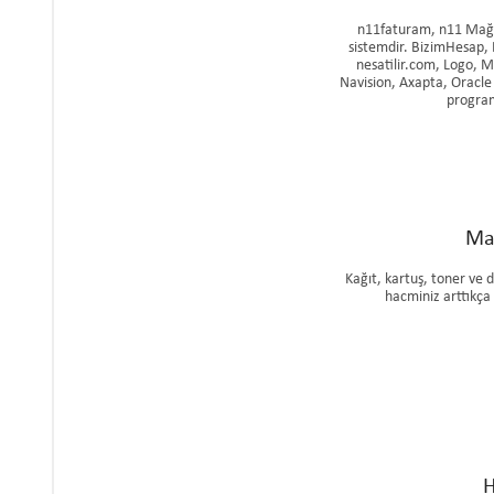
n11faturam, n11 Mağaz
sistemdir. BizimHesap, 
nesatilir.com, Logo, M
Navision, Axapta, Oracle
program
Mal
Kağıt, kartuş, toner ve 
hacminiz arttıkça
H