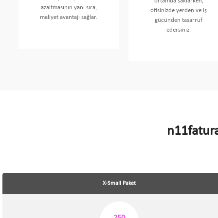
ortamda saklarken,
azaltmasının yanı sıra,
ofisinizde yerden ve iş
maliyet avantajı sağlar.
gücünden tasarruf
edersiniz.
n11fatura
X-Small Paket
250