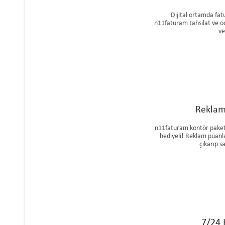
Dijital ortamda fat
n11faturam tahsilat ve öd
ve
Reklam
n11faturam kontör paketl
hediyeli! Reklam puanla
çıkarıp sa
7/24 