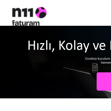
n1
Hızlı, Kolay ve
n11f
Ücretsiz kurulum 
hemen 
e-Dön
K