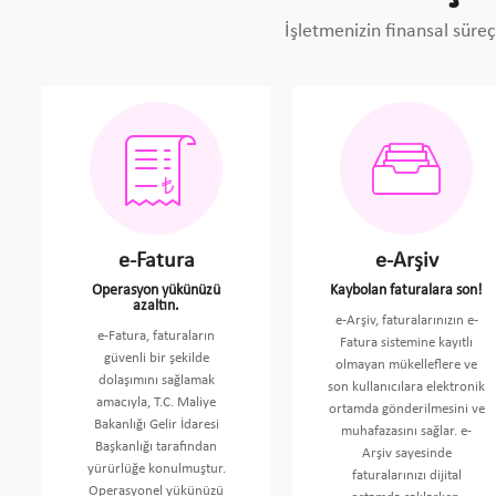
İşletmenizin finansal süreç
e-Fatura
e-Arşiv
Operasyon yükünüzü
Kaybolan faturalara son!
azaltın.
e-Arşiv, faturalarınızın e-
e-Fatura, faturaların
Fatura sistemine kayıtlı
güvenli bir şekilde
olmayan mükelleflere ve
dolaşımını sağlamak
son kullanıcılara elektronik
amacıyla, T.C. Maliye
ortamda gönderilmesini ve
Bakanlığı Gelir İdaresi
muhafazasını sağlar. e-
Başkanlığı tarafından
Arşiv sayesinde
yürürlüğe konulmuştur.
faturalarınızı dijital
Operasyonel yükünüzü